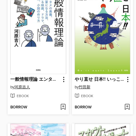
一般情報理論 エンタメの奥義、漫画家になる方法、売れる映画、ドラマ、漫画、小説の作り方
やり直せ 日本!! いっこく親父の紙つぶて
by
河原吉人
by
竹田新
EBOOK
EBOOK
BORROW
BORROW