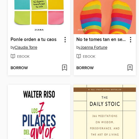
Ponle orden a tu caos
No te tomes tan en serio
by
Claudia Torre
by
Joanna Fortune
EBOOK
EBOOK
BORROW
BORROW