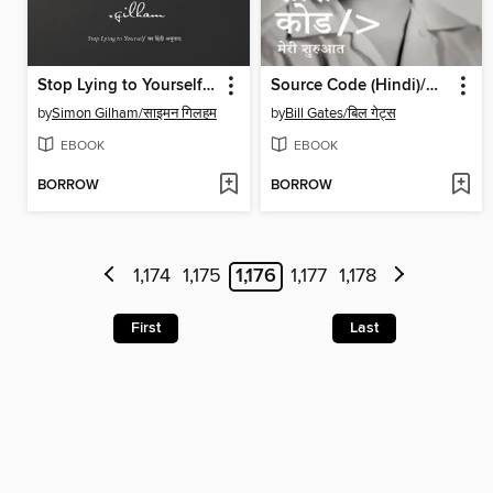
Stop Lying to Yourself (Hindi)/Khud se Jhooth to Mat Bolo/ख़ुद से झूठ तो मत बोलो
Source Code (Hindi)/सोर्स कोड
by
Simon Gilham/साइमन गिलहम
by
Bill Gates/बिल गेट्स
EBOOK
EBOOK
BORROW
BORROW
1,174
1,175
1,176
1,177
1,178
First
Last