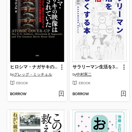
ヒロシマ・ナガサキの映像は隠蔽されていた 二人の米軍兵士と、制作されなかったヒロシマ・ナガサキの貴重な映画
サラリーマン生活を30倍楽しくする本
by
グレッグ・ミッチェル
by
中村憲二
EBOOK
EBOOK
BORROW
BORROW