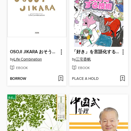
OSOJI JIKARA おそうじしましょ♪
「好き」を言語化する技術 プレミアムカバー 推しの素晴らしさを語りたいのに「やばい!」しかでてこない (アイドル ライブ イラスト アニメ バンド 声優 推し活)
by
Life Combination
by
三宅香帆
EBOOK
EBOOK
BORROW
PLACE A HOLD