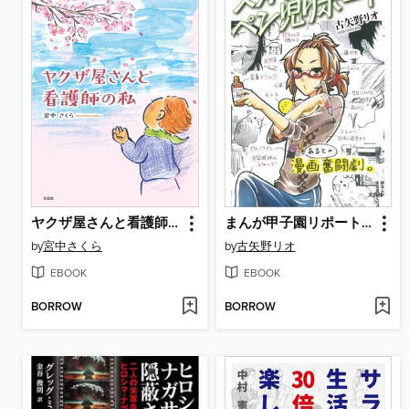
ヤクザ屋さんと看護師の私
まんが甲子園リポート番外編 スカウトペン児リポート
by
宮中さくら
by
古矢野リオ
EBOOK
EBOOK
BORROW
BORROW