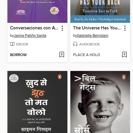
Conversaciones con Anita
The Universe Has Your Back
by
Jaime Patiño Santa
by
Gabrielle Bernstein
EBOOK
AUDIOBOOK
BORROW
PLACE A HOLD