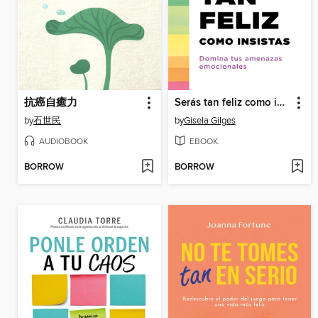
抗癌自癒力
Serás tan feliz como insistas
by
石世民
by
Gisela Gilges
AUDIOBOOK
EBOOK
BORROW
BORROW