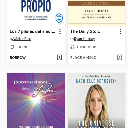
Los 7 pilares del amor propio
The Daily Stoic
by
Walter Riso
by
Ryan Holiday
EBOOK
AUDIOBOOK
BORROW
PLACE A HOLD