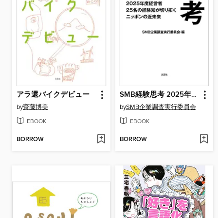
アラ還バイクデビュー
SMB経験思考 2025年度経営者25名の経験知が切り拓くニッポンの近未来
by
齋藤博美
by
SMB企業調査実行委員会
EBOOK
EBOOK
BORROW
BORROW