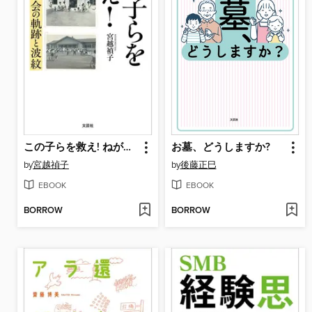
この子らを救え! ねがい親の会の軌跡と波紋
お墓、どうしますか?
by
宮越禎子
by
後藤正巳
EBOOK
EBOOK
BORROW
BORROW