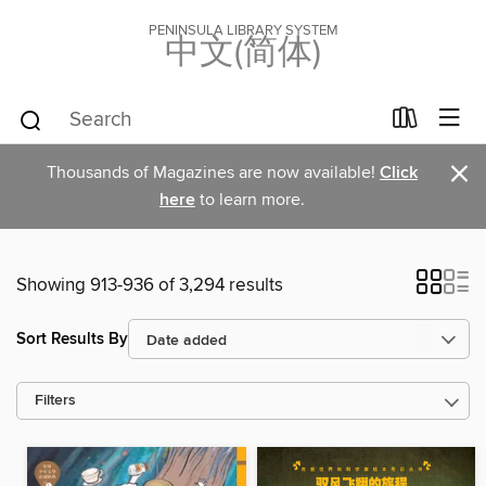
PENINSULA LIBRARY SYSTEM
中文(简体)
×
Thousands of Magazines are now available!
Click
here
to learn more.
Showing 913-936 of 3,294 results
Sort Results By
Filters