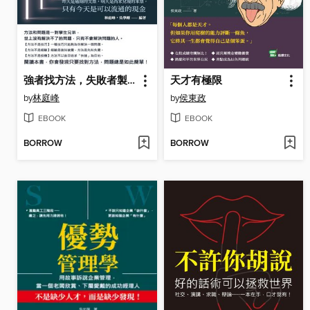
強者找方法，失敗者製造問題
天才有極限
by
林庭峰
by
侯東政
EBOOK
EBOOK
BORROW
BORROW