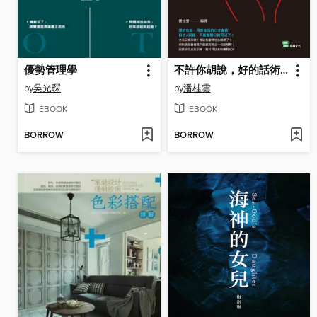
優勢管理學
不許你胡說，好的話術可以拯救世界
by
吳光琛
by
潘桂雲
EBOOK
EBOOK
BORROW
BORROW