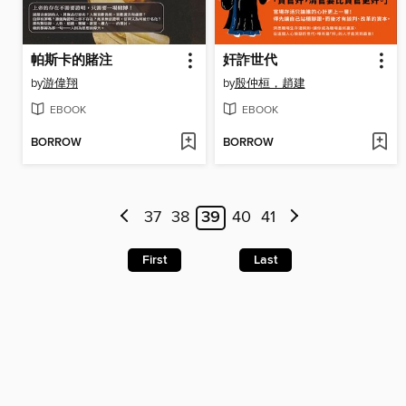
帕斯卡的賭注
奸詐世代
by
游偉翔
by
殷仲桓，趙建
EBOOK
EBOOK
BORROW
BORROW
37
38
39
40
41
First
Last