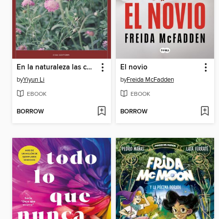
En la naturaleza las cosas crecen
El novio
by
Yiyun Li
by
Freida McFadden
EBOOK
EBOOK
BORROW
BORROW