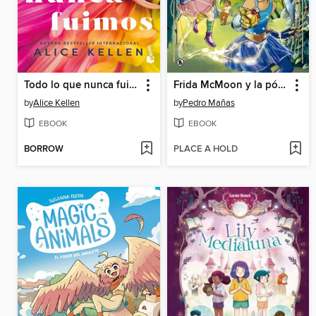
Todo lo que nunca fuimos (All That We Never Were) Let It Be Book 1
Frida McMoon y la pócima dorada (Magos del Humor Frida McMoon 2)
by
Alice Kellen
by
Pedro Mañas
EBOOK
EBOOK
BORROW
PLACE A HOLD