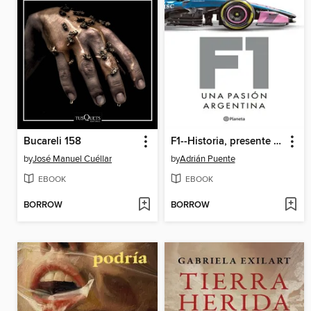
Bucareli 158
F1--Historia, presente y futuro de una pasión argentina
by
José Manuel Cuéllar
by
Adrián Puente
EBOOK
EBOOK
BORROW
BORROW