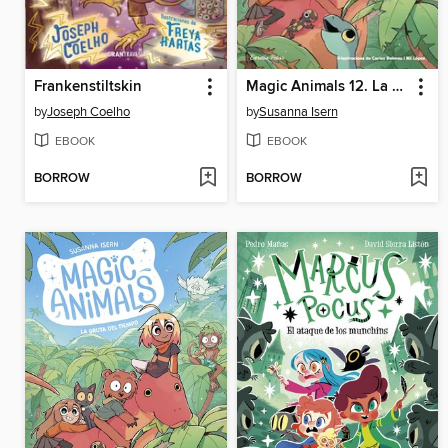
Frankenstiltskin
Magic Animals 12. La gruta del Temps
by
Joseph Coelho
by
Susanna Isern
EBOOK
EBOOK
BORROW
BORROW