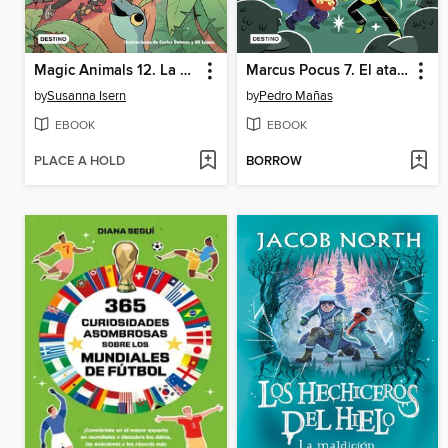
Magic Animals 12. La gruta del tiempo
Marcus Pocus 7. El ataque de los munchins
by
Susanna Isern
by
Pedro Mañas
EBOOK
EBOOK
PLACE A HOLD
BORROW