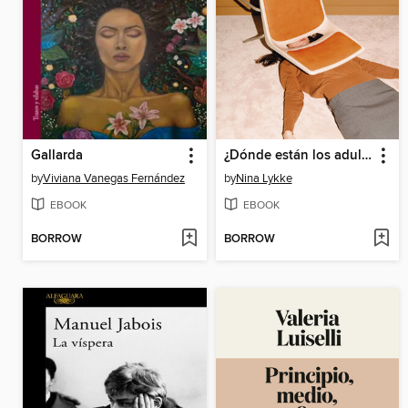
Gallarda
¿Dónde están los adultos?
by
Viviana Vanegas Fernández
by
Nina Lykke
EBOOK
EBOOK
BORROW
BORROW