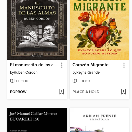
El manuscrito de las almas
Corazón Migrante
by
Rubén Cordón
by
Reyna Grande
EBOOK
EBOOK
BORROW
PLACE A HOLD