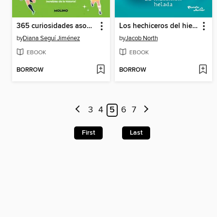
365 curiosidades asombrosas sobre los mundiales de fútbol
Los hechiceros del hielo 2. La maldición helada
by
Diana Seguí Jiménez
by
Jacob North
EBOOK
EBOOK
BORROW
BORROW
3
4
5
6
7
First
Last