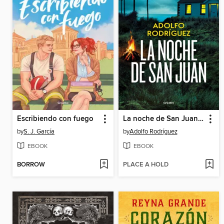
Escribiendo con fuego
La noche de San Juan (Trilogía de la Noche 1)
by
S. J. García
by
Adolfo Rodríguez
EBOOK
EBOOK
BORROW
PLACE A HOLD