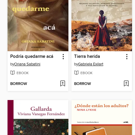
Podría quedarme acá
Tierra herida
by
Oriana Sabatini
by
Gabriela Exilart
EBOOK
EBOOK
BORROW
BORROW