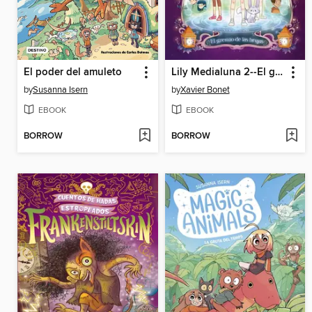
El poder del amuleto
Lily Medialuna 2--El gremio de las brujas
by
Susanna Isern
by
Xavier Bonet
EBOOK
EBOOK
BORROW
BORROW