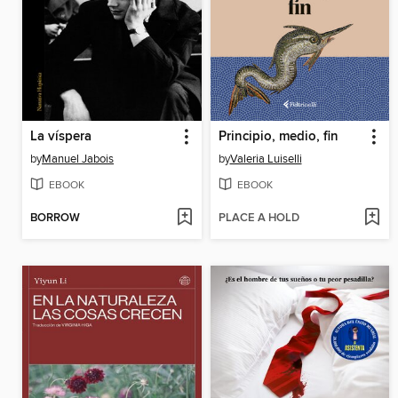
La víspera
Principio, medio, fin
by
Manuel Jabois
by
Valeria Luiselli
EBOOK
EBOOK
BORROW
PLACE A HOLD